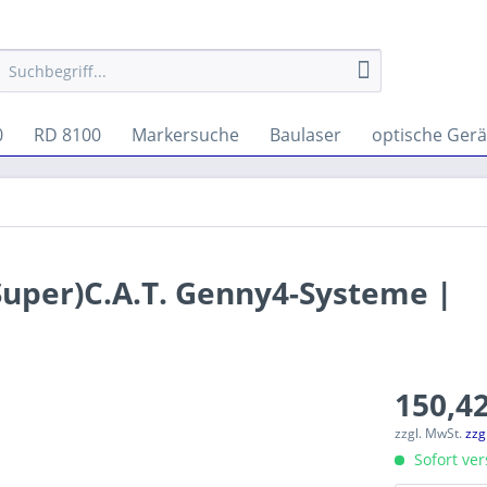
0
RD 8100
Markersuche
Baulaser
optische Gerä
Super)C.A.T. Genny4-Systeme |
150,42
zzgl. MwSt.
zzg
Sofort ver