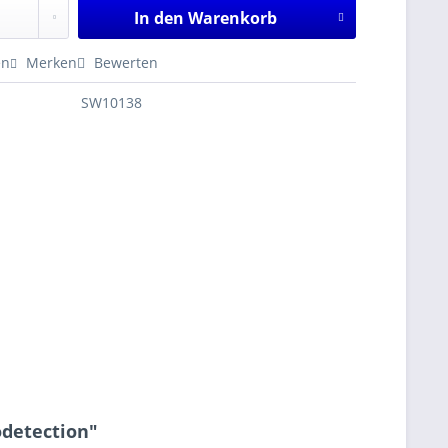
In den
Warenkorb
en
Merken
Bewerten
SW10138
odetection"