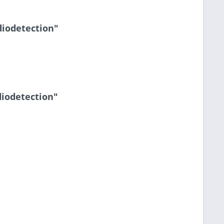
diodetection"
iodetection"