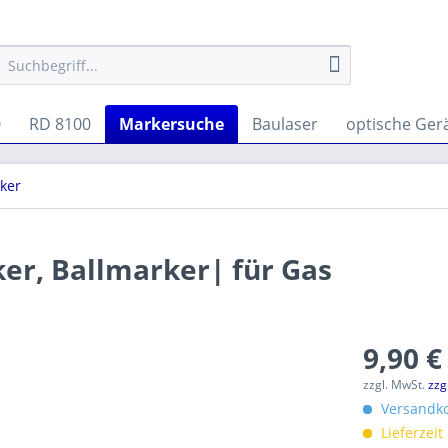
0
RD 8100
Markersuche
Baulaser
optische Ger
ker
er, Ballmarker| für Gas
9,90 €
zzgl. MwSt.
zzg
Versandko
Lieferzeit