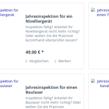
Jahresinspektion für ein
Nivelliergerät
Inspektion fällig? Arbeitet Ihr
Nivelliergerät nicht mehr richtig?
Oder wollen Sie die Präzision
kurzerhand überprüfen lassen?
für Nivelliergeräte aller Fabrikate.
Die Jahresinspektion umfasst
49,00 € *
folgende Arbeiten: - Reinigung
Gerät und...
Vergleichen
Merken
Jahresinspektion für einen
Baulaser
Inspektion fällig? Arbeitet Ihr
Baulaser nicht mehr richtig? Oder
wollen Sie die Präzision