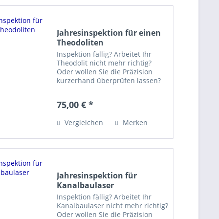
Jahresinspektion für einen
Theodoliten
Inspektion fällig? Arbeitet Ihr
Theodolit nicht mehr richtig?
Oder wollen Sie die Präzision
kurzerhand überprüfen lassen?
Die Jahresinspektion umfasst
folgende Arbeiten: - Reinigung
75,00 € *
Gerät und Transportkoffer -
Inspektion vom Gerät und...
Vergleichen
Merken
Jahresinspektion für
Kanalbaulaser
Inspektion fällig? Arbeitet Ihr
Kanalbaulaser nicht mehr richtig?
Oder wollen Sie die Präzision