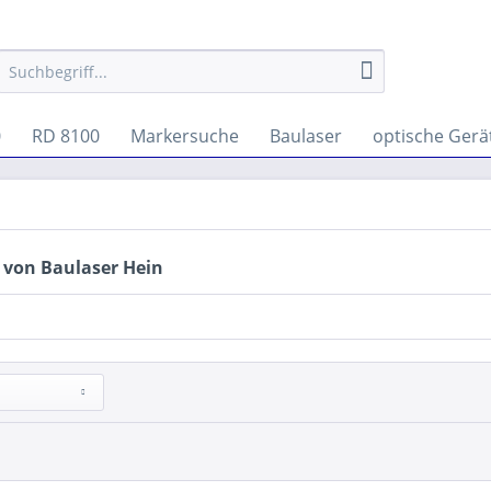
0
RD 8100
Markersuche
Baulaser
optische Gerä
 von Baulaser Hein