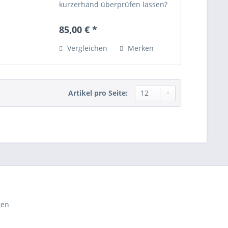
kurzerhand überprüfen lassen?
Die Jahresinspektion umfasst
folgende Arbeiten: - Reinigung
85,00 € *
Gerät und Transportkoffer -
Inspektion vom Gerät...
Vergleichen
Merken
Artikel pro Seite:
gen