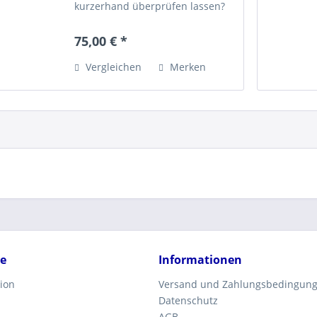
kurzerhand überprüfen lassen?
für Baulaser aller Fabrikate. Die
Jahresinspektion umfasst
75,00 € *
folgende Arbeiten: - Reinigung
Gerät und Transportkoffer...
Vergleichen
Merken
ce
Informationen
ion
Versand und Zahlungsbedingun
Datenschutz
AGB